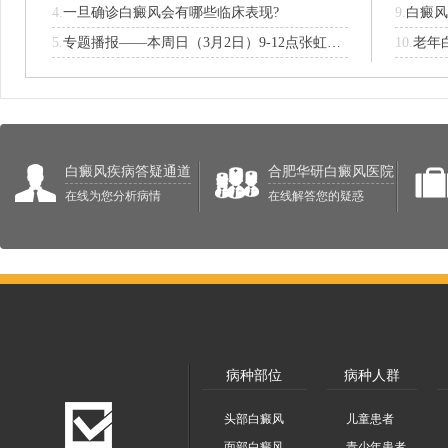
4.
一旦确诊白癜风会有哪些临床表现?
9.
白癜风
5.
专题播报——本周日（3月2日）9-12点张虹亚教授来华研会诊
10.
老年
白癜风疾病答疑通道
合肥华研白癜风医院
在线为您分析病情
在线解答您的疑惑
病种部位
病种人群
头部白癜风
儿童患者
面部白癜风
青少年患者