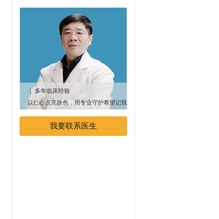
｜ 多年临床经验
｜ 多年临床经验
以仁心点亮肤色，用专业守护希望记我
孙定英，毕业安徽医科大学，擅
院白癜风专科主任 【 吕继富主任
风、银屑病的诊治，从医多年经
我要联系医生
】！...
富。...