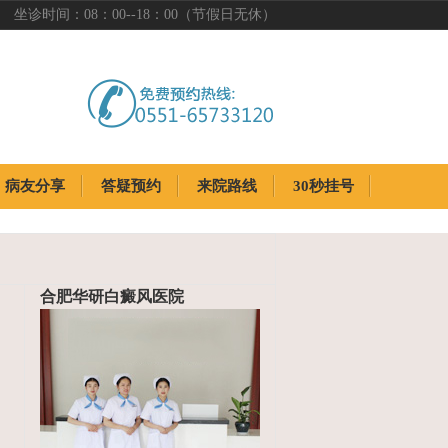
坐诊时间：08：00--18：00（节假日无休）
病友分享
答疑预约
来院路线
30秒挂号
病友分享
答疑预约
来院路线
30秒挂号
合肥华研白癜风医院