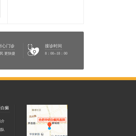
耐心门诊
接诊时间
民 更快捷
8：00--18：00
研白癜
院
简介
团队